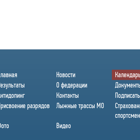
Главная
Новости
Календар
Результаты
О федерации
Документ
Антидопинг
Контакты
Подписать
Присвоение разрядов
Лыжные трассы МО
Страхован
спортсме
Фото
Видео