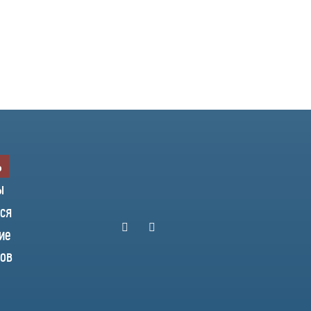
ь
ы
ся
ие
нов